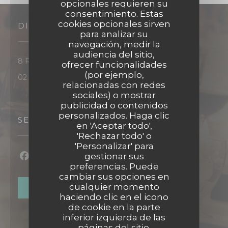
opcionales requieren su
consentimiento. Estas
cookies opcionales sirven
DIRECCIÓN
para analizar su
navegación, medir la
audiencia del sitio,
((abre en una nueva vent
8 Rue Claude Bloch 14000 CAEN
ofrecer funcionalidades
(por ejemplo,
02 31 46 75 52
relacionadas con redes
sociales) o mostrar
publicidad o contenidos
Restaurant pédagogique :
personalizados. Haga clic
SEGUIRNOS
en 'Aceptar todo',
Salles de restaurants "L'Appli" et "Vin/20"
'Rechazar todo' o
'Personalizar' para
gestionar sus
Facebook ((abre en una nueva ventana))
Instagram ((abre en una nueva ventan
preferencias. Puede
cambiar sus opciones en
cualquier momento
BOLETÍN
haciendo clic en el icono
de cookie en la parte
inferior izquierda de las
páginas del sitio.