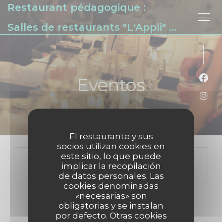
Restaurant pédagogique :
Personalización de sus opciones de cookies
Salles de restaurants "L'Appli" et "Vin/20"
Eventos
Face
Inst
El restaurante y sus
socios utilizan cookies en
este sitio, lo que puede
implicar la recopilación
de datos personales. Las
cookies denominadas
«necesarias» son
obligatorias y se instalan
por defecto. Otras cookies