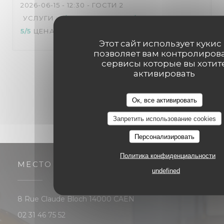
2026-06-15
- 12:30 - ГОСТИ 2
УСЛУГИ
:
5
/5
АТМОСФЕРА
:
5
/5
МЕНЮ
:
5
/5
ЦЕНА / КАЧЕСТВО
:
5
/5
Этот сайт использует кукис
позволяет вам контролиров
сервисы которые вы хотит
1
2
3
активировать
Ок, все активировать
Запретить использование cookies
Персонализировать
Политика конфиденциальности
МЕСТО
undefined
((открывается в новом ок
8 Rue Claude Bloch 14000 CAEN
02 31 46 75 52