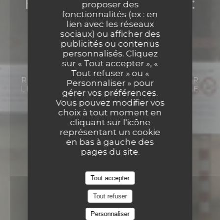
Restaurant pédagogique :
proposer des
fonctionnalités (ex : en
Salles de restaurants
lien avec les réseaux
sociaux) ou afficher des
Restaurant pédagogique :
"L'Appli" et "Vin/20"
publicités ou contenus
personnalisés. Cliquez
Salles de restaurants "L'Appli" et "Vin/20"
sur « Tout accepter », «
Tout refuser » ou «
RESTAURATION TRADITIONNELLE POUR
Personnaliser » pour
LES GROUPES ET INDIVIDUELS
8 RUE
gérer vos préférences.
CLAUDE BLOCH 14000 CAEN
Vous pouvez modifier vos
choix à tout moment en
cliquant sur l'icône
représentant un cookie
en bas à gauche des
pages du site.
Tout accepter
Tout refuser
Personnaliser