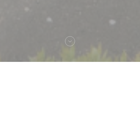
Bienvenue chez
Restaurant pédagogique :
Salles de restaurants
"L'Appli" et "Vin/20"