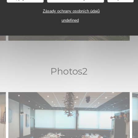
Salles de restaurants "L'Appli" et "Vin/20"
Zásady ochrany osobních údajů
undefined
Photos2