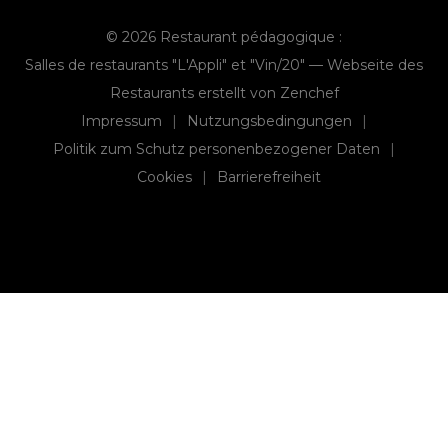
© 2026 Restaurant pédagogique :
Salles de restaurants "L'Appli" et "Vin/20" — Webseite des
((öffnet ein neu
Restaurants erstellt von
Zenchef
Impressum
Nutzungsbedingungen
((öffnet ein neues Fenster))
((öffnet ein neues Fenst
Politik zum Schutz personenbezogener Daten
((öffnet ein neues Fenster))
Cookies
Barrierefreiheit
((öffnet ein neues Fenster))
((öffnet ein neues Fenster