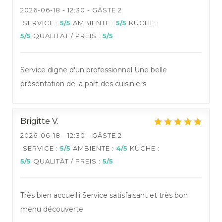
2026-06-18
- 12:30 - GÄSTE 2
SERVICE
:
5
/5
AMBIENTE
:
5
/5
KÜCHE
:
5
/5
QUALITÄT / PREIS
:
5
/5
Restaurant pédagogique :
Service digne d'un professionnel Une belle
Salles de restaurants "L'Appli" et "Vin/20"
présentation de la part des cuisiniers
Brigitte
V
2026-06-18
- 12:30 - GÄSTE 2
SERVICE
:
5
/5
AMBIENTE
:
4
/5
KÜCHE
:
5
/5
QUALITÄT / PREIS
:
5
/5
Très bien accueilli Service satisfaisant et très bon
menu découverte