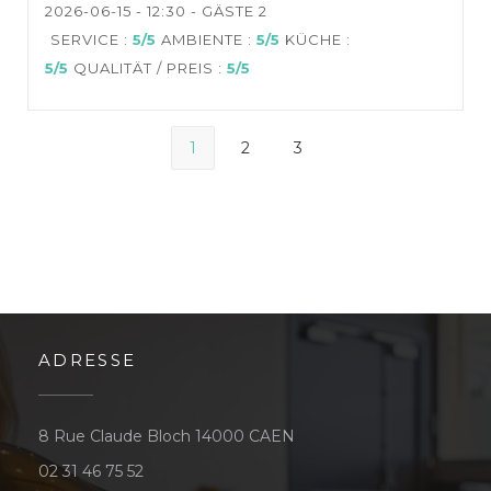
2026-06-15
- 12:30 - GÄSTE 2
SERVICE
:
5
/5
AMBIENTE
:
5
/5
KÜCHE
:
5
/5
QUALITÄT / PREIS
:
5
/5
1
2
3
ADRESSE
((öffnet ein neues Fenster
8 Rue Claude Bloch 14000 CAEN
02 31 46 75 52