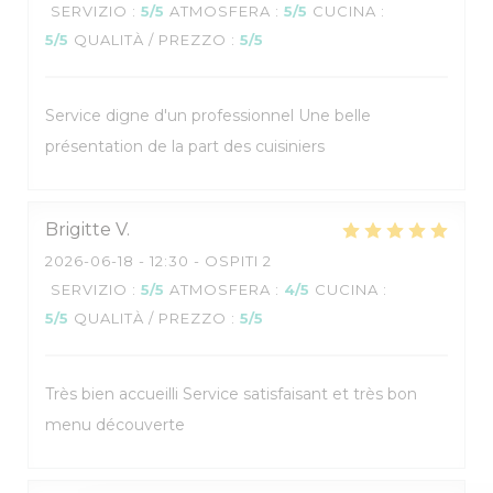
SERVIZIO
:
5
/5
ATMOSFERA
:
5
/5
CUCINA
:
5
/5
QUALITÀ / PREZZO
:
5
/5
Service digne d'un professionnel Une belle
Restaurant pédagogique :
présentation de la part des cuisiniers
Salles de restaurants "L'Appli" et "Vin/20"
Brigitte
V
2026-06-18
- 12:30 - OSPITI 2
SERVIZIO
:
5
/5
ATMOSFERA
:
4
/5
CUCINA
:
5
/5
QUALITÀ / PREZZO
:
5
/5
Très bien accueilli Service satisfaisant et très bon
menu découverte