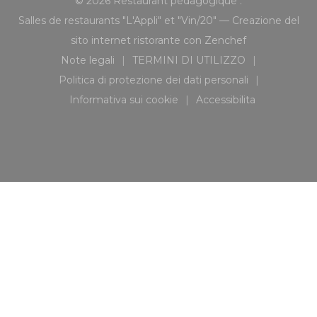
© 2026 Restaurant pédagogique :
Salles de restaurants "L'Appli" et "Vin/20" — Creazione del
((apre una nuo
sito internet ristorante con
Zenchef
Note legali
TERMINI DI UTILIZZO
((apre una nuova finestra))
((apre una nuova finestra
Politica di protezione dei dati personali
((apre una nuova finestra))
Informativa sui cookie
Accessibilita
((apre una nuova finestra))
((apre una nuova fi