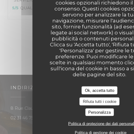
SERVIZIO
:
5
/5
ATMOSFERA
:
5
/5
CUCINA
:
cookies opzionali richiedono il
5
/5
QUALITÀ / PREZZO
:
5
/5
consenso. Questi cookies opzio
servono per analizzare la tu
navigazione, misurare l'audienc
sito, fornire funzionalità (ad es
1
2
3
legate ai social network) o visual
pubblicità o contenuti personali
Clicca su 'Accetta tutto', 'Rifiuta t
'Personalizza' per gestire le 
preferenze. Puoi modificare le
scelte in qualsiasi momento cli
sull'icona del cookie in basso a s
delle pagine del sito.
INDIRIZZO
Ok, accetta tutto
Rifiuta tutti i cookie
((apre una nuova finestra)
8 Rue Claude Bloch 14000 CAEN
Personalizza
02 31 46 75 52
Politica di protezione dei dati personal
Politica di gestione dei cookie