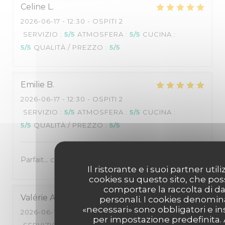
Celine
L
2026-06-17
- 12:30 - OSPITI 2
SERVIZIO
:
5
/5
ATMOSFERA
:
5
/5
CUCINA
:
5
/5
QUALITÀ / PREZZO
:
5
/5
Emilie
B
2026-06-17
- 12:30 - OSPITI 2
SERVIZIO
:
5
/5
ATMOSFERA
:
5
/5
CUCINA
:
5
/5
QUALITÀ / PREZZO
:
5
/5
Parfait... comme d'habitude !
Il ristorante e i suoi partner util
cookies su questo sito, che po
comportare la raccolta di da
Valérie
A
personali. I cookies denomin
«necessari» sono obbligatori e ins
2026-06-15
- 12:30 - OSPITI 2
per impostazione predefinita. A