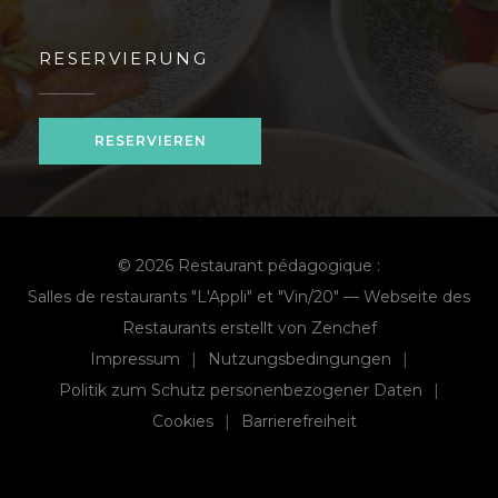
RESERVIERUNG
RESERVIEREN
© 2026 Restaurant pédagogique :
Salles de restaurants "L'Appli" et "Vin/20" — Webseite des
((öffnet ein neu
Restaurants erstellt von
Zenchef
Impressum
Nutzungsbedingungen
((öffnet ein neues Fenster))
((öffnet ein neues Fenst
Politik zum Schutz personenbezogener Daten
((öffnet ein neues Fenster))
Cookies
Barrierefreiheit
((öffnet ein neues Fenster))
((öffnet ein neues Fenster