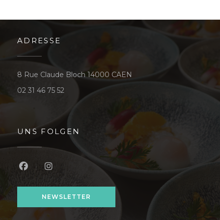
Restaurant pédagogique :
Salles de restaurants "L'Appli" et "Vin/20"
ADRESSE
((öffnet ein neues Fenster
8 Rue Claude Bloch 14000 CAEN
02 31 46 75 52
UNS FOLGEN
Facebook ((öffnet ein neues Fenster))
Instagram ((öffnet ein neues Fenster))
NEWSLETTER