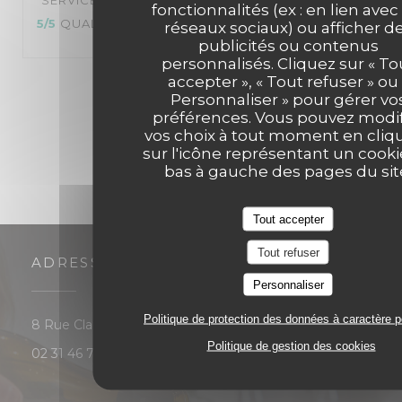
SERVICE
:
5
/5
AMBIANCE
:
5
/5
CUISINE
:
fonctionnalités (ex : en lien avec
5
/5
QUALITÉ / PRIX
:
5
/5
réseaux sociaux) ou afficher d
publicités ou contenus
personnalisés. Cliquez sur « To
accepter », « Tout refuser » ou 
1
2
3
Personnaliser » pour gérer vo
préférences. Vous pouvez modif
vos choix à tout moment en cliq
sur l'icône représentant un cooki
bas à gauche des pages du sit
Tout accepter
Tout refuser
ADRESSE
Personnaliser
Politique de protection des données à caractère 
((ouvre une nouvelle fenê
8 Rue Claude Bloch 14000 CAEN
Politique de gestion des cookies
02 31 46 75 52