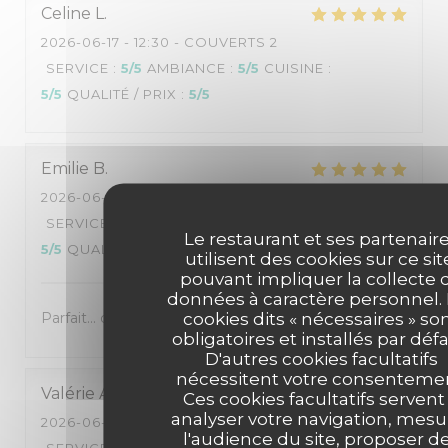
Celine
L
2026-06-17
- 12:30 - COUVERTS 2
SERVICE
:
5
/5
AMBIANCE
:
5
/5
CUISINE
:
5
/5
QUALITÉ / PRIX
:
5
/5
Emilie
B
2026-06-17
- 12:30 - COUVERTS 2
SERVICE
:
5
/5
AMBIANCE
:
5
/5
CUISINE
:
Le restaurant et ses partenair
5
/5
QUALITÉ / PRIX
:
5
/5
utilisent des cookies sur ce sit
pouvant impliquer la collecte 
données à caractère personnel.
cookies dits « nécessaires » so
Parfait... comme d'habitude !
obligatoires et installés par défa
D'autres cookies facultatifs
nécessitent votre consentemen
Valérie
A
Ces cookies facultatifs servent
analyser votre navigation, mesu
2026-06-15
- 12:30 - COUVERTS 2
l'audience du site, proposer d