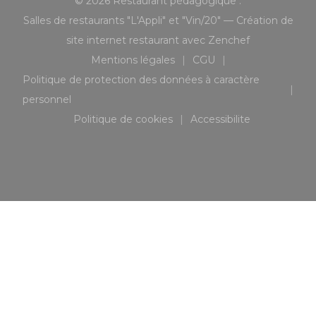
© 2026 Restaurant pédagogique :
Salles de restaurants "L'Appli" et "Vin/20" — Création de
((ouvre une n
site internet restaurant avec
Zenchef
Mentions légales
CGU
((ouvre une nouvelle fenêtre))
((ouvre une nouvelle 
Politique de protection des données à caractère
((ouvre une nouvelle fenêtre))
personnel
Politique de cookies
Accessibilite
((ouvre une nouvelle fenêtre))
((ouvre une nouvell