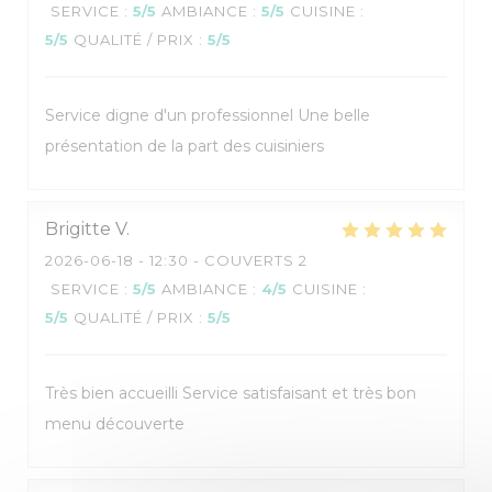
SERVICE
:
5
/5
AMBIANCE
:
5
/5
CUISINE
:
5
/5
QUALITÉ / PRIX
:
5
/5
Service digne d'un professionnel Une belle
Restaurant pédagogique :
présentation de la part des cuisiniers
Salles de restaurants "L'Appli" et "Vin/20"
Brigitte
V
2026-06-18
- 12:30 - COUVERTS 2
SERVICE
:
5
/5
AMBIANCE
:
4
/5
CUISINE
:
5
/5
QUALITÉ / PRIX
:
5
/5
Très bien accueilli Service satisfaisant et très bon
menu découverte